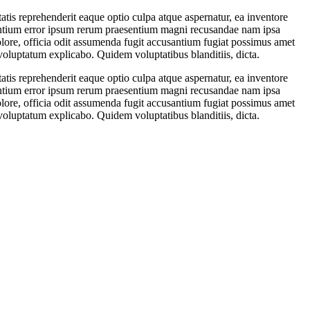
tis reprehenderit eaque optio culpa atque aspernatur, ea inventore
cusantium error ipsum rerum praesentium magni recusandae nam ipsa
olore, officia odit assumenda fugit accusantium fugiat possimus amet
voluptatum explicabo. Quidem voluptatibus blanditiis, dicta.
tis reprehenderit eaque optio culpa atque aspernatur, ea inventore
cusantium error ipsum rerum praesentium magni recusandae nam ipsa
olore, officia odit assumenda fugit accusantium fugiat possimus amet
voluptatum explicabo. Quidem voluptatibus blanditiis, dicta.